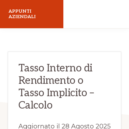
Skip
Skip
APPUNTI
to
to
AZIENDALI
main
primary
Economia
content
sidebar
Aziendale
Tasso Interno di
Rendimento o
Tasso Implicito –
Calcolo
Aggiornato il 28 Agosto 2025