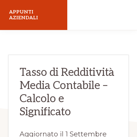
Skip
Skip
APPUNTI
to
to
AZIENDALI
main
primary
Economia
content
sidebar
Aziendale
Tasso di Redditività
Media Contabile –
Calcolo e
Significato
Aggiornato il 1 Settembre