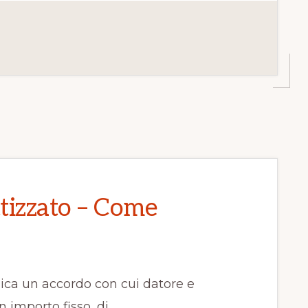
E
ttizzato – Come
ndica un accordo con cui datore e
n importo fisso, di …