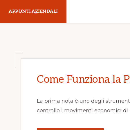
Skip
Skip
APPUNTI AZIENDALI
to
to
main
primary
Economia
content
sidebar
Aziendale
Come Funziona la P
La prima nota è uno degli strumenti 
controllo i movimenti economici di u