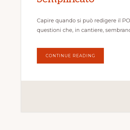
Capire quando si può redigere il PO
questioni che, in cantiere, sembran
ABOUT
CONTINUE READING
QUANDO
SI
PUÒ
REDIGERE
IL
POS
SEMPLIFICAT