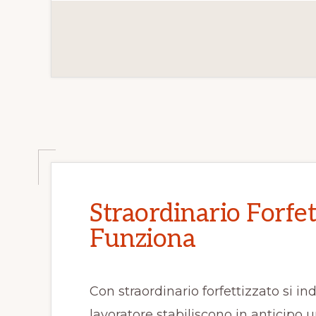
INTESTAZION
FIDUCIARIA
DI
QUOTE
SOCIALI
Straordinario Forfe
Funziona
Con straordinario forfettizzato si i
lavoratore stabiliscono in anticipo u