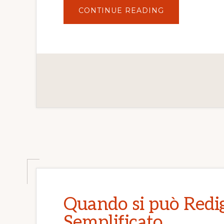
ABOUT
CONTINUE READING
COME
FUNZIONA
LA
PRIMA
NOTA
Quando si può Redig
Semplificato