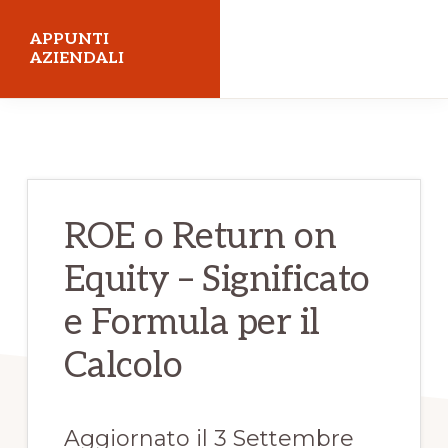
Skip
Skip
APPUNTI
to
to
AZIENDALI
main
primary
Economia
content
sidebar
Aziendale
ROE o Return on
Equity – Significato
e Formula per il
Calcolo
Aggiornato il 3 Settembre