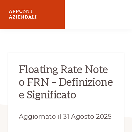
Skip
Skip
APPUNTI
to
to
AZIENDALI
main
primary
Economia
content
sidebar
Aziendale
Floating Rate Note
o FRN – Definizione
e Significato
Aggiornato il 31 Agosto 2025