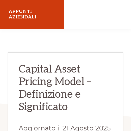
Skip
Skip
APPUNTI
to
to
AZIENDALI
main
primary
Economia
content
sidebar
Aziendale
Capital Asset
Pricing Model –
Definizione e
Significato
Aggiornato il 21 Agosto 2025